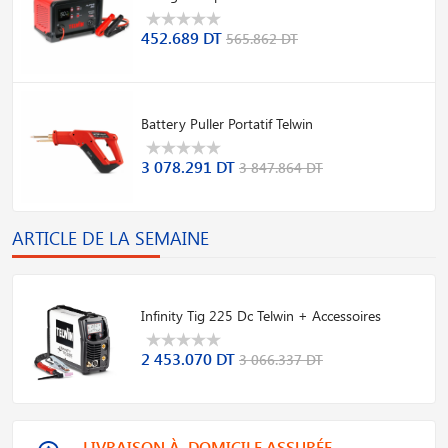
452.689 DT
565.862 DT
Battery Puller Portatif Telwin
3 078.291 DT
3 847.864 DT
ARTICLE DE LA SEMAINE
Infinity Tig 225 Dc Telwin + Accessoires
2 453.070 DT
3 066.337 DT
LIVRAISON À DOMICILE ASSURÉE