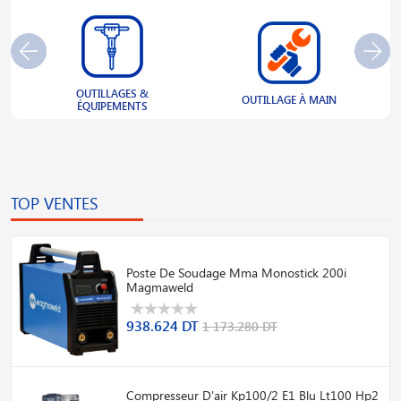
OUTILLAGES &
S
OUTILLAGE À MAIN
ÉQUIPEMENTS
TOP VENTES
Poste De Soudage Mma Monostick 200i
Magmaweld
938.624 DT
1 173.280 DT
Compresseur D'air Kp100/2 E1 Blu Lt100 Hp2