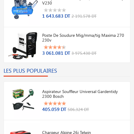
V230
1 643.683 DT
2 191.578 DT
Poste De Soudure Mig/mma/tig Maxima 270
230v
3 061.081 DT
3 975.430 DT
LES PLUS POPULAIRES
Aspirateur Souffleur Universal Gardentidy
2300 Bosch
405.059 DT
506.324 DT
Chargeur Alpine 26i Telwin