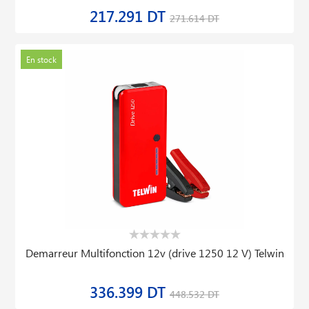
217.291 DT
271.614 DT
En stock
Demarreur Multifonction 12v (drive 1250 12 V) Telwin
336.399 DT
448.532 DT