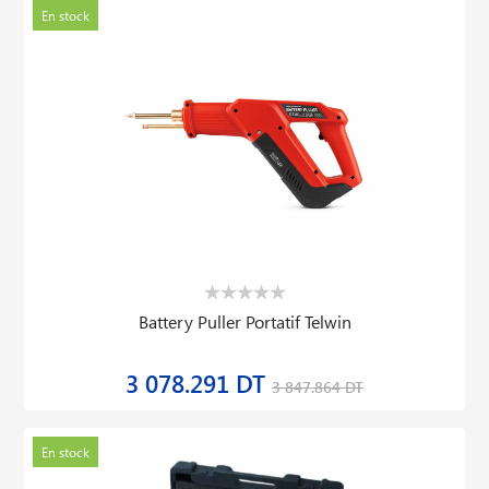
En stock
Battery Puller Portatif Telwin
3 078.291 DT
3 847.864 DT
En stock