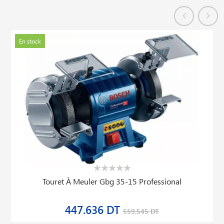
En stock
Touret À Meuler Gbg 35-15 Professional
447.636 DT
559.545 DT