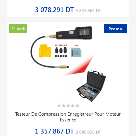
3 078.291 DT
3 847.864 DT
Promo
En stock
Testeur De Compression Enregistreur Pour Moteur
Essence
1 357.867 DT
2 089.026 DT