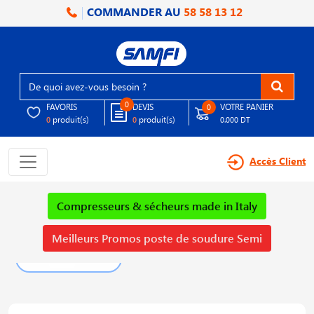
COMMANDER AU
58 58 13 12
0
FAVORIS
DEVIS
VOTRE PANIER
0
produit(s)
produit(s)
0
0
0.000 DT
Accès Client
Compresseurs & sécheurs made in Italy
Meilleurs Promos poste de soudure Semi
PLUS DE DÉTAILS