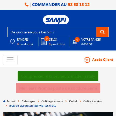
COMMANDER AU
58 58 13 12
0
FAVORIS
DEVIS
VOTRE PANIER
0
produit(s)
produit(s)
0
0
0.000 DT
Accès Client
Compresseurs & sécheurs made in Italy
Meilleurs Promos poste de soudure Semi
Accueil
Catalogue
Outillage à main
Outlet
Outils à mains
jeux de ciseau sculteur vip-tec 6 pcs