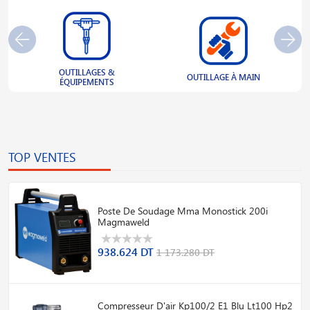
OUTILLAGES &
S
OUTILLAGE À MAIN
ÉQUIPEMENTS
TOP VENTES
Poste De Soudage Mma Monostick 200i
Magmaweld
938.624 DT
1 173.280 DT
Compresseur D'air Kp100/2 E1 Blu Lt100 Hp2