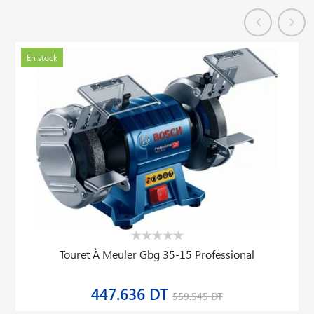
En stock
Touret À Meuler Gbg 35-15 Professional
447.636 DT
559.545 DT