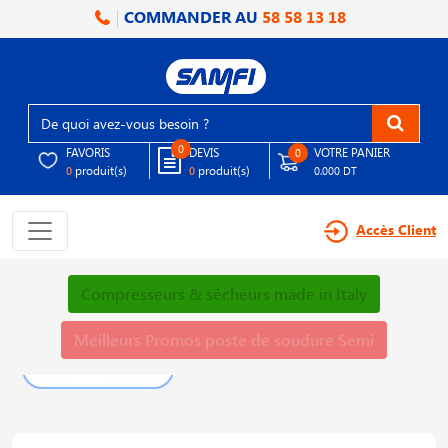
COMMANDER AU
58 58 13 18
0
FAVORIS
DEVIS
VOTRE PANIER
0
produit(s)
produit(s)
0
0
0.000 DT
Accès Client
Compresseurs & sécheurs made in Italy
Meilleurs Promos poste de soudure Semi
PLUS DE DÉTAILS