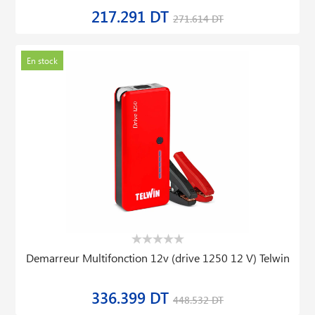
217.291 DT
271.614 DT
En stock
Demarreur Multifonction 12v (drive 1250 12 V) Telwin
336.399 DT
448.532 DT