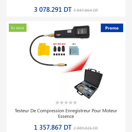
3 078.291 DT
3 847.864 DT
Promo
En stock
Testeur De Compression Enregistreur Pour Moteur
Essence
1 357.867 DT
2 089.026 DT