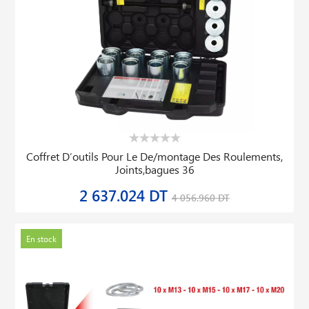
Coffret D′outils Pour Le De/montage Des Roulements,
Joints,bagues 36
2 637.024 DT
4 056.960 DT
En stock