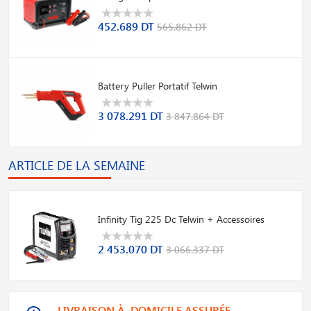
452.689 DT
565.862 DT
Battery Puller Portatif Telwin
3 078.291 DT
3 847.864 DT
ARTICLE DE LA SEMAINE
Infinity Tig 225 Dc Telwin + Accessoires
2 453.070 DT
3 066.337 DT
LIVRAISON À DOMICILE ASSURÉE