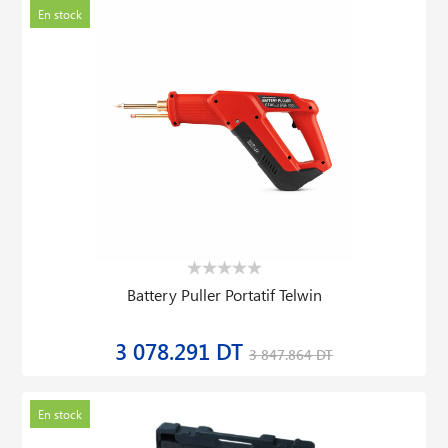
En stock
Battery Puller Portatif Telwin
3 078.291 DT
3 847.864 DT
En stock