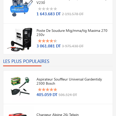
V230
1 643.683 DT
2 191.578 DT
Poste De Soudure Mig/mma/tig Maxima 270
230v
3 061.081 DT
3 975.430 DT
LES PLUS POPULAIRES
Aspirateur Souffleur Universal Gardentidy
2300 Bosch
405.059 DT
506.324 DT
Chargeur Alpine 26i Telwin