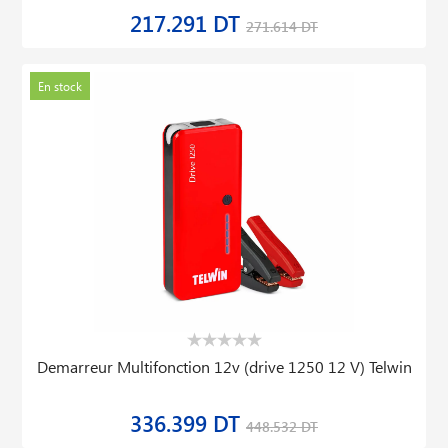
217.291 DT
271.614 DT
En stock
Demarreur Multifonction 12v (drive 1250 12 V) Telwin
336.399 DT
448.532 DT