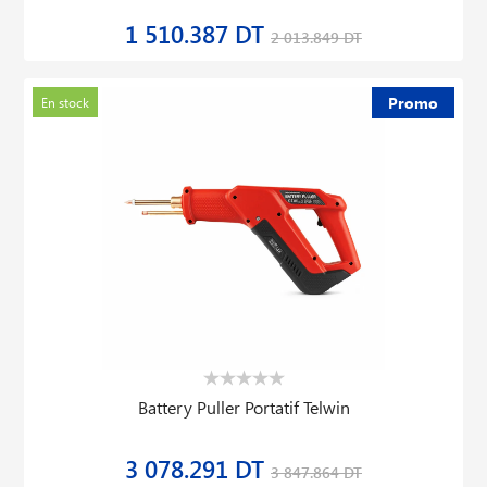
1 510.387 DT
2 013.849 DT
Promo
En stock
Battery Puller Portatif Telwin
3 078.291 DT
3 847.864 DT