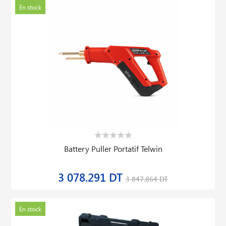
En stock
Battery Puller Portatif Telwin
3 078.291 DT
3 847.864 DT
En stock