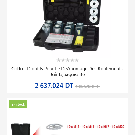
Coffret D′outils Pour Le De/montage Des Roulements,
Joints,bagues 36
2 637.024 DT
4 056.960 DT
En stock