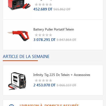
452.689 DT
565.862 DT
Battery Puller Portatif Telwin
3 078.291 DT
3 847.864 DT
ARTICLE DE LA SEMAINE
Infinity Tig 225 Dc Telwin + Accessoires
2 453.070 DT
3 066.337 DT
LIVRAISON À DOMICILE ASSURÉE