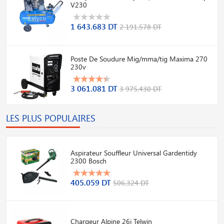
V230
1 643.683 DT
2 191.578 DT
Poste De Soudure Mig/mma/tig Maxima 270
230v
3 061.081 DT
3 975.430 DT
LES PLUS POPULAIRES
Aspirateur Souffleur Universal Gardentidy
2300 Bosch
405.059 DT
506.324 DT
Chargeur Alpine 26i Telwin