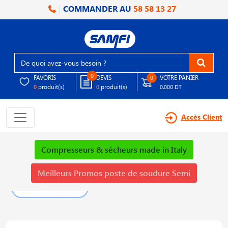
COMMANDER AU
58 58 13 27
0
FAVORIS
DEVIS
VOTRE PANIER
0
produit(s)
produit(s)
0
0
0.000 DT
Accès Client
Compresseurs & sécheurs made in Italy
Meilleurs Promos poste de soudure Semi
PLUS DE DÉTAILS