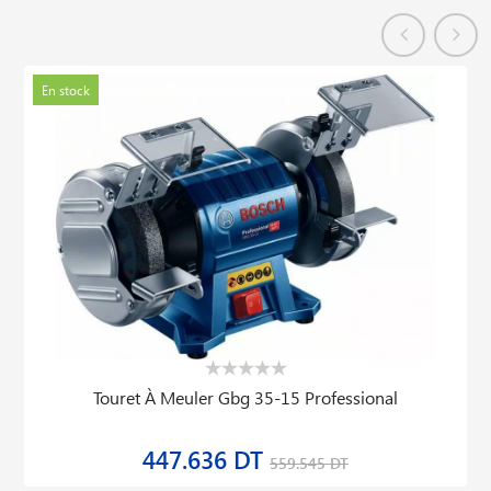
En stock
Touret À Meuler Gbg 35-15 Professional
447.636 DT
559.545 DT