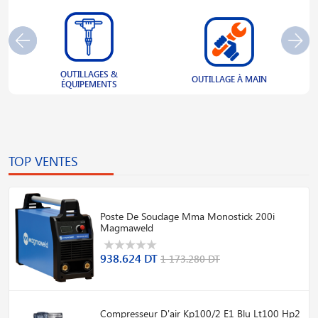
OUTILLAGES &
S
OUTILLAGE À MAIN
ÉQUIPEMENTS
TOP VENTES
Poste De Soudage Mma Monostick 200i
Magmaweld
938.624 DT
1 173.280 DT
Compresseur D'air Kp100/2 E1 Blu Lt100 Hp2