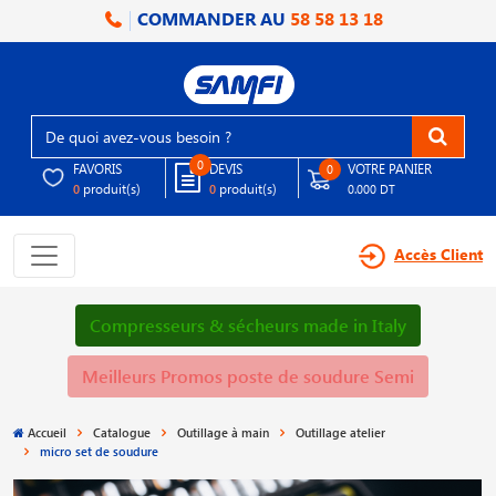
COMMANDER AU
58 58 13 18
0
FAVORIS
DEVIS
VOTRE PANIER
0
produit(s)
produit(s)
0
0
0.000 DT
Accès Client
Compresseurs & sécheurs made in Italy
Meilleurs Promos poste de soudure Semi
Accueil
Catalogue
Outillage à main
Outillage atelier
micro set de soudure