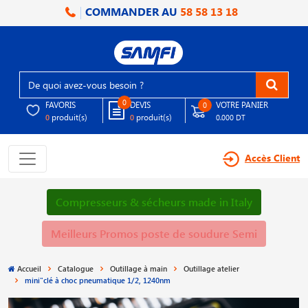
COMMANDER AU
58 58 13 18
0
FAVORIS
DEVIS
VOTRE PANIER
0
produit(s)
produit(s)
0
0
0.000 DT
Accès Client
Compresseurs & sécheurs made in Italy
Meilleurs Promos poste de soudure Semi
Accueil
Catalogue
Outillage à main
Outillage atelier
mini"clé à choc pneumatique 1/2, 1240nm