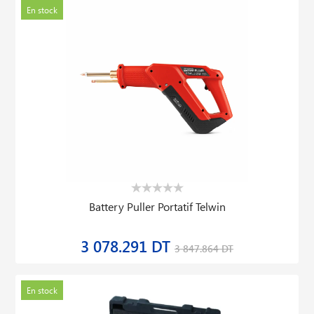
En stock
Battery Puller Portatif Telwin
3 078.291 DT
3 847.864 DT
En stock