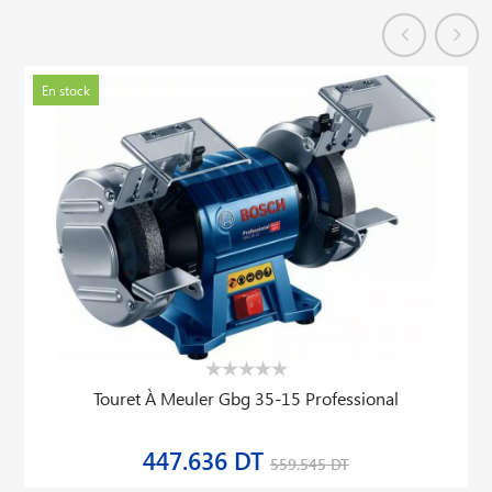
En stock
Touret À Meuler Gbg 35-15 Professional
447.636 DT
559.545 DT