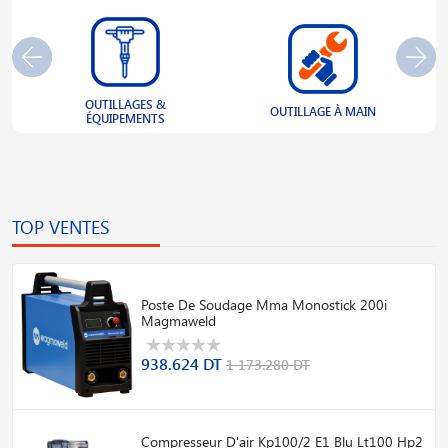
OUTILLAGES &
S
OUTILLAGE À MAIN
ÉQUIPEMENTS
TOP VENTES
Poste De Soudage Mma Monostick 200i
Magmaweld
938.624 DT
1 173.280 DT
Compresseur D'air Kp100/2 E1 Blu Lt100 Hp2