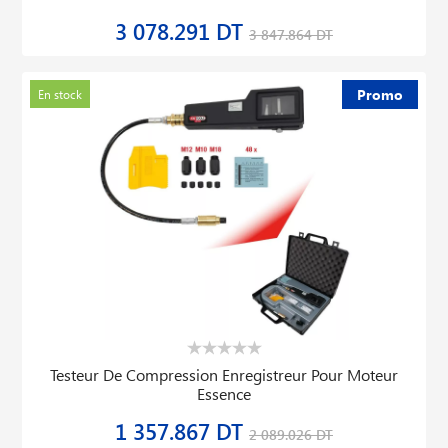
3 078.291 DT
3 847.864 DT
Promo
En stock
Testeur De Compression Enregistreur Pour Moteur
Essence
1 357.867 DT
2 089.026 DT