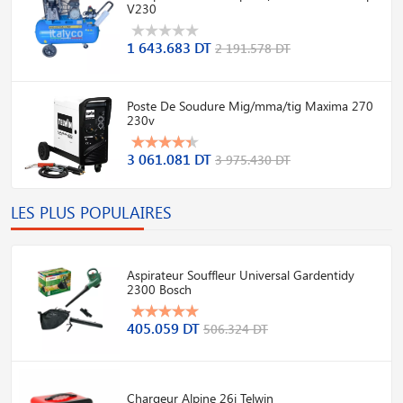
V230
1 643.683 DT
2 191.578 DT
Poste De Soudure Mig/mma/tig Maxima 270
230v
3 061.081 DT
3 975.430 DT
LES PLUS POPULAIRES
Aspirateur Souffleur Universal Gardentidy
2300 Bosch
405.059 DT
506.324 DT
Chargeur Alpine 26i Telwin