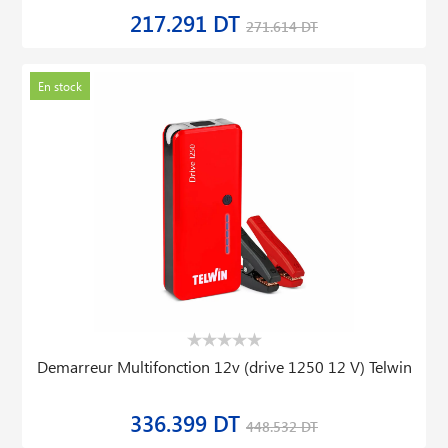
217.291 DT
271.614 DT
En stock
Demarreur Multifonction 12v (drive 1250 12 V) Telwin
336.399 DT
448.532 DT