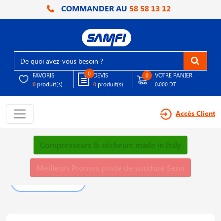
COMMANDER AU
58 58 13 12
0
FAVORIS
DEVIS
VOTRE PANIER
0
produit(s)
produit(s)
0
0
0.000 DT
Accès Client
Compresseurs & sécheurs made in Italy
Meilleurs Promos poste de soudure Semi
PLUS DE DÉTAILS