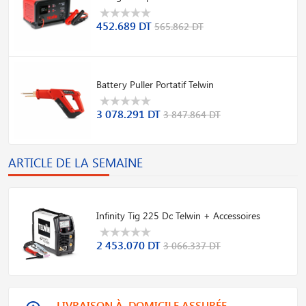
452.689 DT
565.862 DT
Battery Puller Portatif Telwin
3 078.291 DT
3 847.864 DT
ARTICLE DE LA SEMAINE
Infinity Tig 225 Dc Telwin + Accessoires
2 453.070 DT
3 066.337 DT
LIVRAISON À DOMICILE ASSURÉE