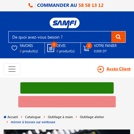
COMMANDER AU
58 58 13 12
0
FAVORIS
DEVIS
VOTRE PANIER
0
produit(s)
produit(s)
0
0
0.000 DT
Accès Client
Compresseurs & sécheurs made in Italy
Meilleurs Promos poste de soudure Semi
Accueil
Catalogue
Outillage à main
Outillage atelier
mirroir à bosses sur ventouse