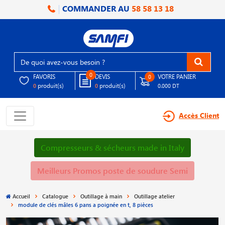
COMMANDER AU
58 58 13 18
0
FAVORIS
DEVIS
VOTRE PANIER
0
produit(s)
produit(s)
0
0
0.000 DT
Accès Client
Compresseurs & sécheurs made in Italy
Meilleurs Promos poste de soudure Semi
Accueil
Catalogue
Outillage à main
Outillage atelier
module de clés mâles 6 pans a poignée en t, 8 pièces