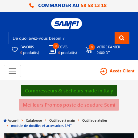
COMMANDER AU
58 58 13 18
0
FAVORIS
DEVIS
VOTRE PANIER
0
produit(s)
produit(s)
0
0
0.000 DT
Accès Client
Compresseurs & sécheurs made in Italy
Meilleurs Promos poste de soudure Semi
Accueil
Catalogue
Outillage à main
Outillage atelier
module de douilles et accessoires 1/4′′