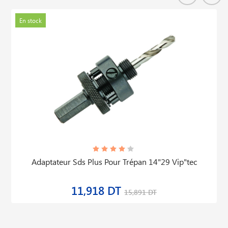
En stock
Adaptateur Sds Plus Pour Trépan 14"29 Vip"tec
11,918 DT
15,891 DT