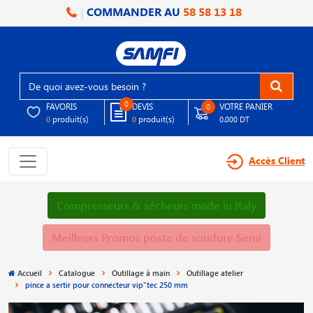
COMMANDER AU
58 58 13 18
0
FAVORIS
DEVIS
VOTRE PANIER
0
produit(s)
produit(s)
0
0
0.000 DT
Accès Client
Compresseurs & sécheurs made in Italy
Meilleurs Promos poste de soudure Semi
Accueil
Catalogue
Outillage à main
Outillage atelier
pince a sertir pour connecteur vip"tec 250 mm