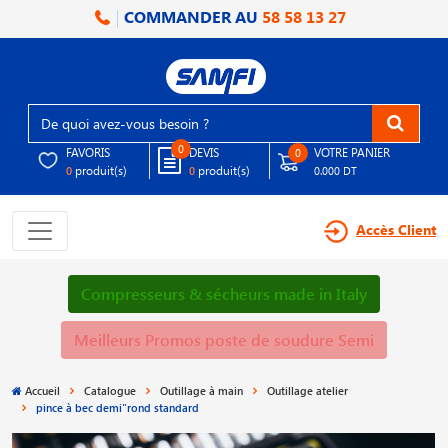
COMMANDER AU
58 58 13 27
0
FAVORIS
DEVIS
VOTRE PANIER
0
produit(s)
produit(s)
0
0
0.000 DT
Accès Client
Compresseurs & sécheurs made in Italy
Meilleurs Promos poste de soudure Semi
Accueil
Catalogue
Outillage à main
Outillage atelier
pince à bec demi"rond standard