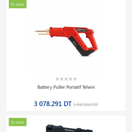
En stock
Battery Puller Portatif Telwin
3 078.291 DT
3 847.864 DT
En stock