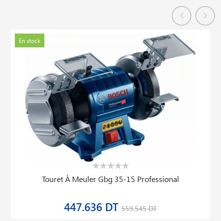
En stock
Touret À Meuler Gbg 35-15 Professional
447.636 DT
559.545 DT