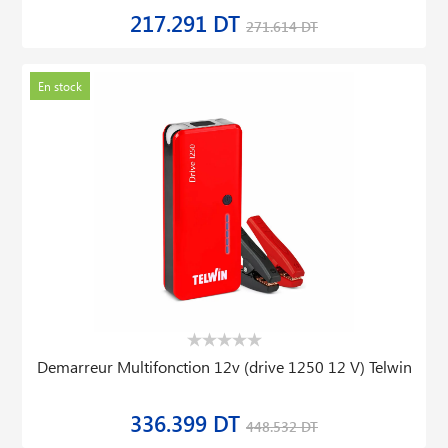
217.291 DT
271.614 DT
En stock
Demarreur Multifonction 12v (drive 1250 12 V) Telwin
336.399 DT
448.532 DT