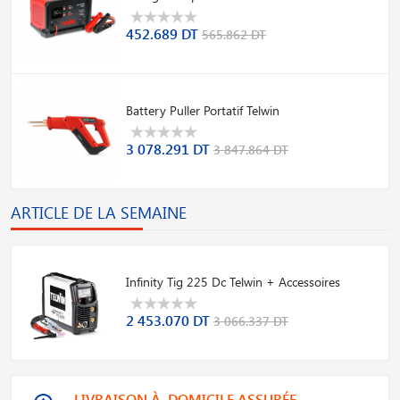
452.689 DT
565.862 DT
Battery Puller Portatif Telwin
3 078.291 DT
3 847.864 DT
ARTICLE DE LA SEMAINE
Infinity Tig 225 Dc Telwin + Accessoires
2 453.070 DT
3 066.337 DT
LIVRAISON À DOMICILE ASSURÉE