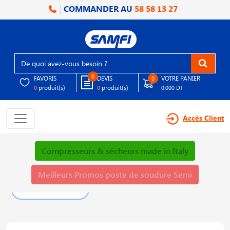
COMMANDER AU
58 58 13 27
0
FAVORIS
DEVIS
VOTRE PANIER
0
produit(s)
produit(s)
0
0
0.000 DT
Accès Client
Compresseurs & sécheurs made in Italy
Meilleurs Promos poste de soudure Semi
PLUS DE DÉTAILS