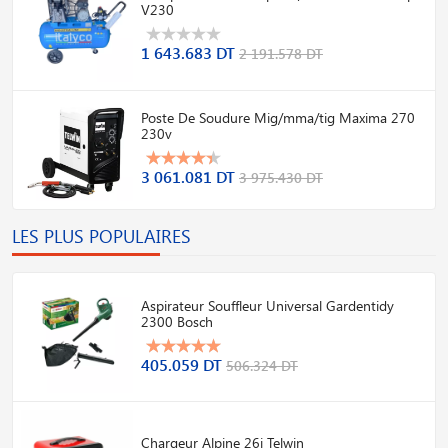
V230
1 643.683 DT
2 191.578 DT
Poste De Soudure Mig/mma/tig Maxima 270
230v
3 061.081 DT
3 975.430 DT
LES PLUS POPULAIRES
Aspirateur Souffleur Universal Gardentidy
2300 Bosch
405.059 DT
506.324 DT
Chargeur Alpine 26i Telwin