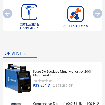
OUTILLAGES &
S
OUTILLAGE À MAIN
ÉQUIPEMENTS
TOP VENTES
Poste De Soudage Mma Monostick 200i
Magmaweld
938.624 DT
1 173.280 DT
Compresseur D'air Kp100/2 E1 Blu Lt100 Hp2