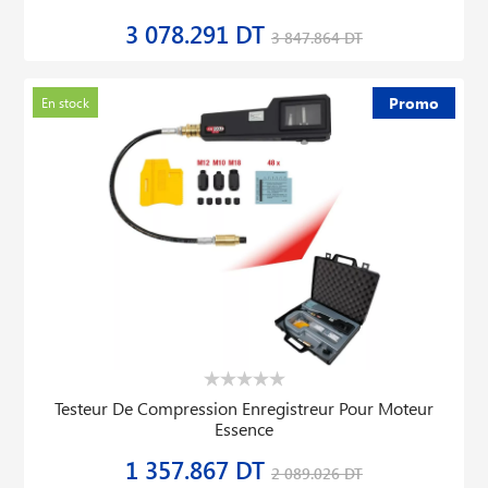
3 078.291 DT
3 847.864 DT
Promo
En stock
Testeur De Compression Enregistreur Pour Moteur
Essence
1 357.867 DT
2 089.026 DT