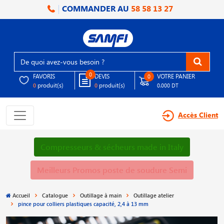
COMMANDER AU
58 58 13 27
0
FAVORIS
DEVIS
VOTRE PANIER
0
produit(s)
produit(s)
0
0
0.000 DT
Accès Client
Compresseurs & sécheurs made in Italy
Meilleurs Promos poste de soudure Semi
Accueil
Catalogue
Outillage à main
Outillage atelier
pince pour colliers plastiques capacité, 2,4 à 13 mm