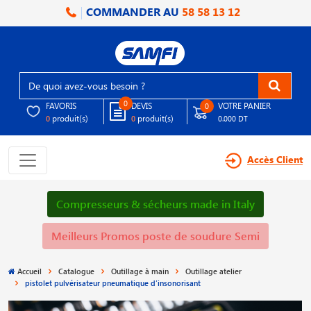
COMMANDER AU
58 58 13 12
0
FAVORIS
DEVIS
VOTRE PANIER
0
produit(s)
produit(s)
0
0
0.000 DT
Accès Client
Compresseurs & sécheurs made in Italy
Meilleurs Promos poste de soudure Semi
Accueil
Catalogue
Outillage à main
Outillage atelier
pistolet pulvérisateur pneumatique d′insonorisant