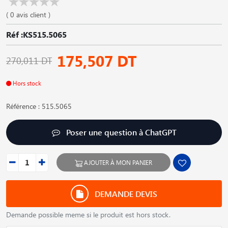
( 0 avis client )
Réf :KS515.5065
175,507 DT
270,011 DT
Hors stock
Référence : 515.5065
Poser une question à ChatGPT
AJOUTER À MON PANIER
DEMANDE DEVIS
Demande possible meme si le produit est hors stock.