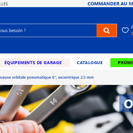
COMMANDER AU
5
LLES
ÉQUIPEMENTS DE GARAGE
CATALOGUE
PROMO
ceuse orbitale pneumatique 6′′, excentrique 2,5 mm
O