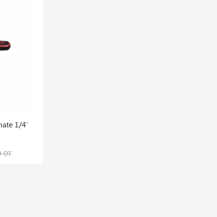
mate 1/4′
Marteau Rivoir Manche Hickory 600g
45,048 DT
9 DT
69,304 DT