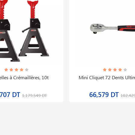
lles à Crémaillères, 10t
Mini Cliquet 72 Dents Ulti
,707 DT
66,579 DT
1,179,549 DT
102,42