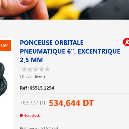
PONCEUSE ORBITALE
-30%
PNEUMATIQUE 6′′, EXCENTRIQUE
2,5 MM
( 0 avis client )
Réf :KS515.1254
534,644 DT
763,777 DT
Hors stock
Référence : 515.1254