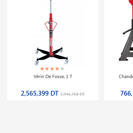
Vérin De Fosse, 1 T
Chande
2,565,399 DT
766
3,946,768 DT