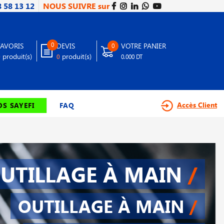
8 58 13 12
NOUS SUIVRE sur
0
FAVORIS
DEVIS
VOTRE PANIER
0
produit(s)
produit(s)
0
0
0.000 DT
Accès Client
S SAYEFI
FAQ
UTILLAGE À MAIN
/
OUTILLAGE À MAIN
/