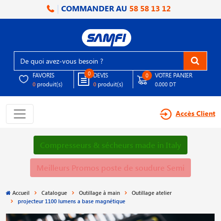
COMMANDER AU
58 58 13 12
0
FAVORIS
DEVIS
VOTRE PANIER
0
produit(s)
produit(s)
0
0
0.000 DT
Accès Client
Compresseurs & sécheurs made in Italy
Meilleurs Promos poste de soudure Semi
Accueil
Catalogue
Outillage à main
Outillage atelier
projecteur 1100 lumens a base magnétique