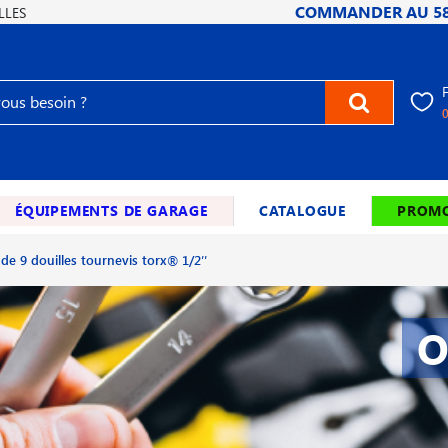
COMMANDER AU
5
LLES
ÉQUIPEMENTS DE GARAGE
CATALOGUE
PROMO
l de 9 douilles tournevis torx® 1/2′′
O