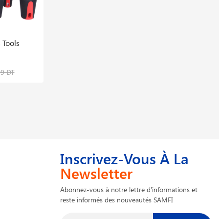
 Tools
Pince Multiprises à Crémaillère Grande
Taille Standard 161/2 420 Mm
137,089 DT
99 DT
210,906 DT
Inscrivez-Vous À La
Newsletter
Abonnez-vous à notre lettre d'informations et
reste informés des nouveautés SAMFI