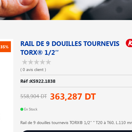
RAIL DE 9 DOUILLES TOURNEVIS
-35%
TORX® 1/2′′
( 0 avis client )
Réf :KS922.1838
363,287 DT
558,904 DT
En Stock
Rail de 9 douilles tournevis TORX® 1/2′′ " T20 à T60, L.110 