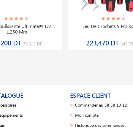
ulissante Ultimate® 1/2′′,
Jeu De Crochets 9 Pcs Ks
L.250 Mm
,200 DT
223,470 DT
72,615 DT
343,7
TALOGUE
ESPACE CLIENT
cessoires
Commander au 58 58 13 12
 équipements
Mon compte
ain
Historique des commandes