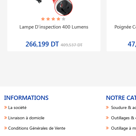
Lampe D′inspection 400 Lumens
Poignée Co
266,199 DT
47
409,537 DT
INFORMATIONS
NOTRE CA
La société
Soudure & ac
Livraison à domicile
Outillages &
Conditions Générales de Vente
Outillage à m