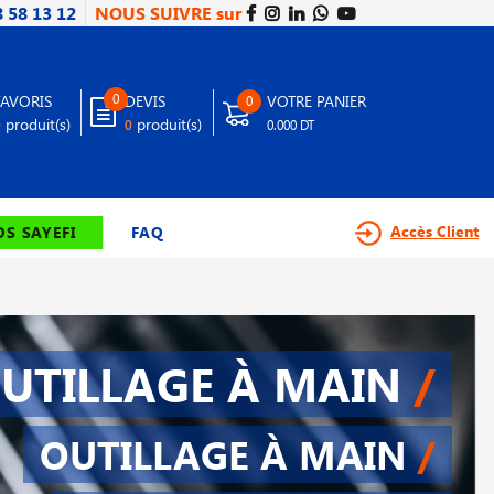
8 58 13 12
NOUS SUIVRE sur
0
FAVORIS
DEVIS
VOTRE PANIER
0
produit(s)
produit(s)
0
0
0.000 DT
Accès Client
S SAYEFI
FAQ
UTILLAGE À MAIN
/
OUTILLAGE À MAIN
/