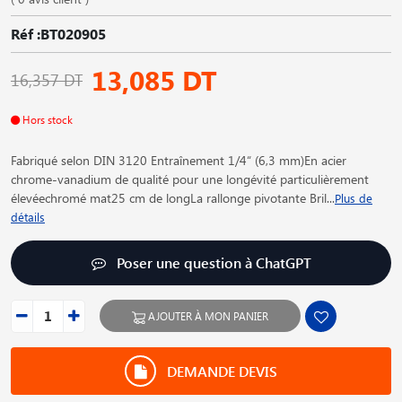
Réf :BT020905
13,085 DT
16,357 DT
Hors stock
Fabriqué selon DIN 3120 Entraînement 1/4“ (6,3 mm)En acier
chrome-vanadium de qualité pour une longévité particulièrement
élevéechromé mat25 cm de longLa rallonge pivotante Bril
...
Plus de
détails
Poser une question à ChatGPT
AJOUTER À MON PANIER
DEMANDE DEVIS