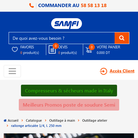
COMMANDER AU
58 58 13 18
0
FAVORIS
DEVIS
VOTRE PANIER
0
produit(s)
produit(s)
0
0
0.000 DT
Accès Client
Compresseurs & sécheurs made in Italy
Meilleurs Promos poste de soudure Semi
Accueil
Catalogue
Outillage à main
Outillage atelier
rallonge articulée 1/4, l. 250 mm