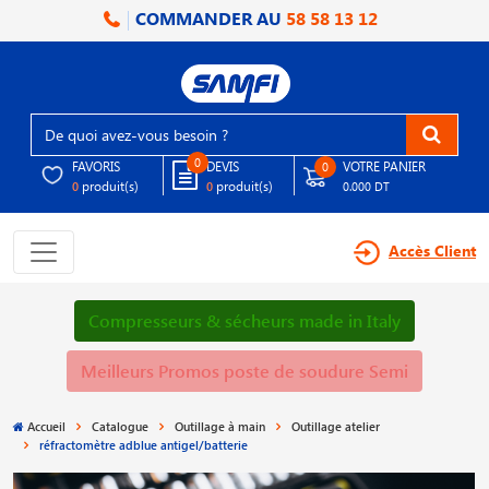
COMMANDER AU
58 58 13 12
0
FAVORIS
DEVIS
VOTRE PANIER
0
produit(s)
produit(s)
0
0
0.000 DT
Accès Client
Compresseurs & sécheurs made in Italy
Meilleurs Promos poste de soudure Semi
Accueil
Catalogue
Outillage à main
Outillage atelier
réfractomètre adblue antigel/batterie