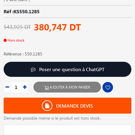
Réf :KS550.1285
380,747 DT
543,925 DT
Hors stock
Référence : 550.1285
Poser une question à ChatGPT
AJOUTER À MON PANIER
DEMANDE DEVIS
Demande possible meme si le produit est hors stock.