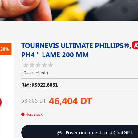
TOURNEVIS ULTIMATE PHILLIPS®,
-20%
PH4 " LAME 200 MM
( 0 avis client )
Réf :KS922.6031
46,404 DT
58,005 DT
Hors stock
Poser une question à ChatGPT