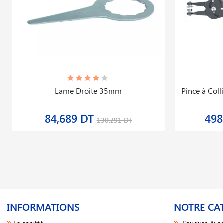
Lame Droite 35mm
Pince à Col
84,689 DT
498
130,291 DT
INFORMATIONS
NOTRE CA
La société
Soudure & ac