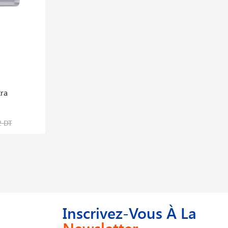
tra
Rail De 10 Douilles Longues 6 Pans
Ultimate® 1/2′′
307,505 DT
2 DT
473,085 DT
Inscrivez-Vous À La