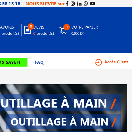
8 58 13 18
NOUS SUIVRE sur
0
FAVORIS
DEVIS
VOTRE PANIER
0
produit(s)
produit(s)
0
0
0.000 DT
Accès Client
S SAYEFI
FAQ
UTILLAGE À MAIN
/
OUTILLAGE À MAIN
/