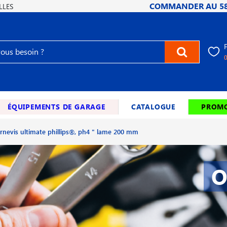
COMMANDER AU
5
LLES
ÉQUIPEMENTS DE GARAGE
CATALOGUE
PROMO
rnevis ultimate phillips®, ph4 " lame 200 mm
O