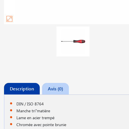
Description
Avis (0)
DIN / ISO 8764
Manche tri"matière
Lame en acier trempé
Chromée avec pointe brunie