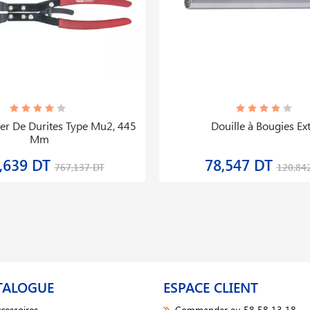
lier De Durites Type Mu2, 445
Douille à Bougies Ex
Mm
,639 DT
78,547 DT
767,137 DT
120,84
TALOGUE
ESPACE CLIENT
cessoires
Commander au 58 58 13 18