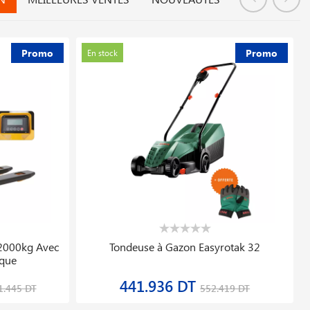
Promo
Promo
En stock
ig 220ip Ac/dc
équipement D′équilibrage De Roues
ld
Automobiles Kwb300
3 770.550 DT
 792.499 DT
3 969.000 DT