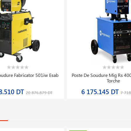
oudure Fabricator 501iw Esab
Poste De Soudure Mig Rs 40
Torche
8.510 DT
6 175.145 DT
20 876.879 DT
7 718