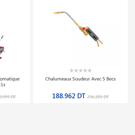
Comet 700 Lqs
Boulonneuses Sans Fil Pro Gds 18v 350
r 168.662
Bosch
371.929 DT
48 774.730 DT
464.912 DT