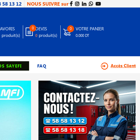
8 58 13 12
NOUS SUIVRE sur
0
FAVORIS
DEVIS
VOTRE PANIER
0
produit(s)
produit(s)
0
0
0.000 DT
Accès Client
S SAYEFI
FAQ