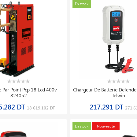
En stock
 Par Point Pcp 18 Lcd 400v
Chargeur De Batterie Defende
824052
Telwin
5.282 DT
217.291 DT
18 619.102 DT
271.6
En stock
Nouveauté