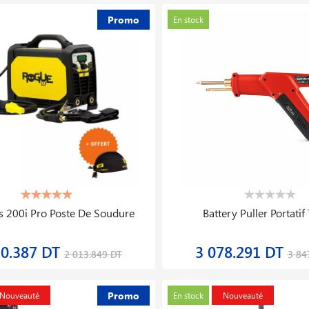
Promo
En stock
seur D′air Kp500/5,5 400 V 500 L
Cle Dynamome
10 Bar
Ergotorqueprecisi
 031.104 DT
408.536 DT
6 288.880 DT
6
Promo
En stock