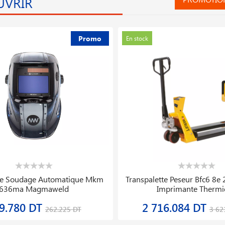
UVRIR
Promo
En stock
rasscut 26 Coupe Bordures Bosch
Poste De Soudage Monot
Magmawe
168.181 DT
5 433.999 DT
210.227 DT
6