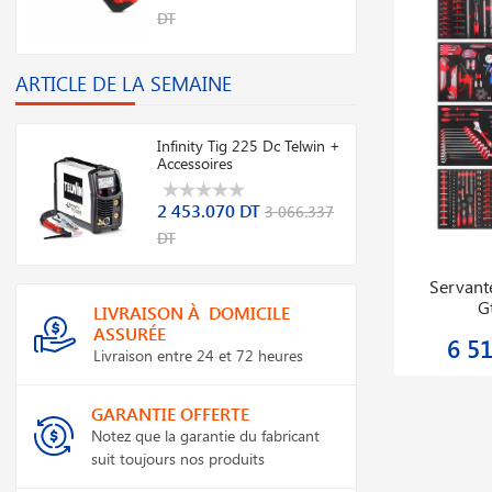
DT
ARTICLE DE LA SEMAINE
Infinity Tig 225 Dc Telwin +
Accessoires
2 453.070 DT
3 066.337
DT
e
Chalumeaux Soudeur Avec 5 Becs
Détend
LIVRAISON À DOMICILE
ASSURÉE
188.962 DT
236.203 DT
Livraison entre 24 et 72 heures
GARANTIE OFFERTE
Notez que la garantie du fabricant
suit toujours nos produits