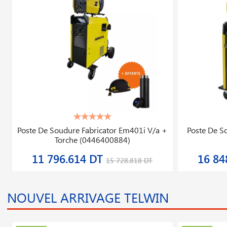
Poste De Soudure Fabricator Em401i V/a +
Poste De S
Torche (0446400884)
11 796.614 DT
16 84
15 728.818 DT
NOUVEL ARRIVAGE TELWIN