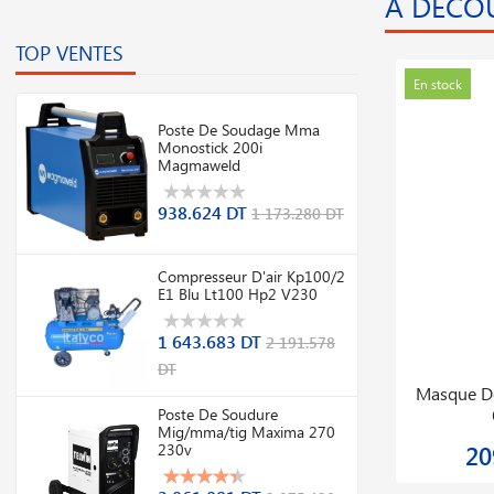
A DÉCO
TOP VENTES
mo
Promo
En stock
En stock
Poste De Soudage Mma
Monostick 200i
Magmaweld
938.624 DT
1 173.280 DT
Compresseur D'air Kp100/2
E1 Blu Lt100 Hp2 V230
1 643.683 DT
2 191.578
DT
Avec
Tondeuse à Gazon Easyrotak 32
Easyg
Poste De Soudure
Mig/mma/tig Maxima 270
230v
441.936 DT
552.419 DT