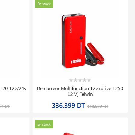
En stock
r 20 12v/24v
Demarreur Multifonction 12v (drive 1250
12 V) Telwin
336.399 DT
14 DT
448.532 DT
En stock