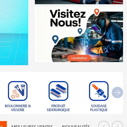
PRODUIT
SOUDAGE
CLÔTURE ET
N
SIDÉRURGIQUE
PLASTIQUE
GRILLAGE
N
MEILLEURES VENTES
NOUVEAUTÉS