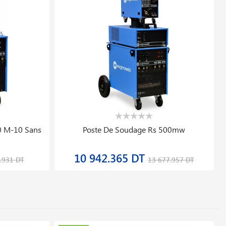
0 M-10 Sans
Poste De Soudage Rs 500mw
10 942.365 DT
.931 DT
13 677.957 DT