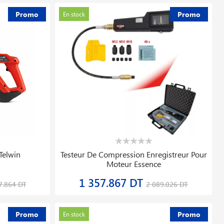
Promo
Promo
En stock
trique
Pont élévateur à Deux Colonnes 3.5t Lt
on® 1/4 1
235b Gatmatic
8 435.999 DT
28.516 DT
8 879.999 DT
Promo
Promo
Hors stock