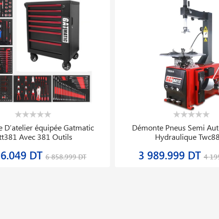
eur De Pression D′azote 5331s Stc
Soudeuse Automatique 
230v/2300w Leiste
185.763 DT
39 019.784 DT
232.204 DT