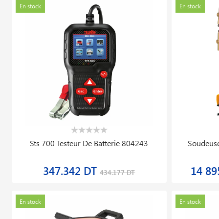
En stock
En stock
Sts 700 Testeur De Batterie 804243
Soudeuse
347.342 DT
14 89
434.177 DT
En stock
En stock