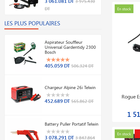
3 061.081 DT
3 975.430
DT
mo
Promo
En stock
En stock
LES PLUS POPULAIRES
Aspirateur Souffleur
Universal Gardentidy 2300
Bosch
405.059 DT
506.324 DT
Chargeur Alpine 26i Telwin
Testeur De Compression Enregistreur Pour
Compres
452.689 DT
565.862 DT
Moteur Essence
1 357.867 DT
5
2 089.026 DT
Battery Puller Portatif Telwin
mo
Promo
En stock
En stock
3 078.291 DT
3 847.864