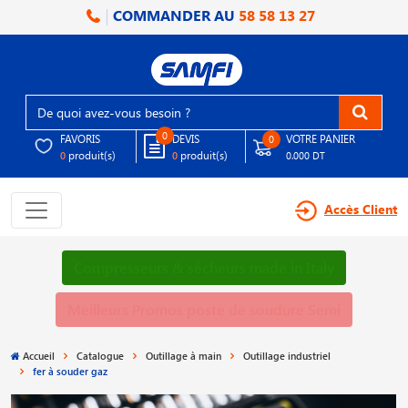
COMMANDER AU
58 58 13 27
0
FAVORIS
DEVIS
VOTRE PANIER
0
produit(s)
produit(s)
0
0
0.000 DT
Accès Client
Compresseurs & sécheurs made in Italy
Meilleurs Promos poste de soudure Semi
Accueil
Catalogue
Outillage à main
Outillage industriel
fer à souder gaz