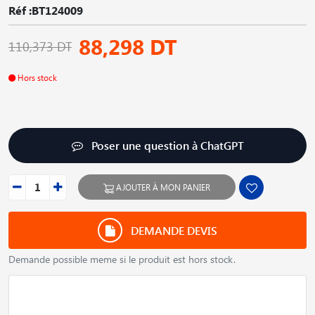
Réf :BT124009
88,298 DT
110,373 DT
Hors stock
Poser une question à ChatGPT
AJOUTER À MON PANIER
DEMANDE DEVIS
Demande possible meme si le produit est hors stock.