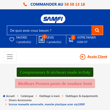
COMMANDER AU
58 58 13 18
0
FAVORIS
DEVIS
VOTRE PANIER
0
produit(s)
produit(s)
0
0
0.000 DT
Accès Client
Compresseurs & sécheurs made in Italy
Meilleurs Promos poste de soudure Semi
Accueil
Catalogue
Outillage à main
Outillages & équipements
Divers Accessoires
brosse manuelle universelle, manche plastique acier vip1000f