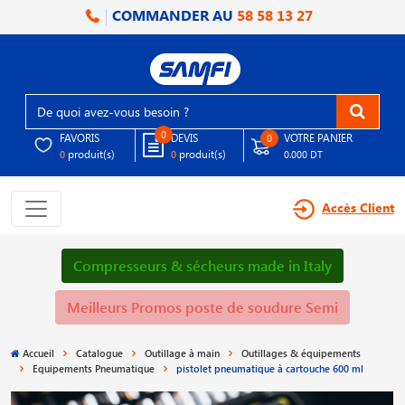
COMMANDER AU
58 58 13 27
0
FAVORIS
DEVIS
VOTRE PANIER
0
produit(s)
produit(s)
0
0
0.000 DT
Accès Client
Compresseurs & sécheurs made in Italy
Meilleurs Promos poste de soudure Semi
Accueil
Catalogue
Outillage à main
Outillages & équipements
Equipements Pneumatique
pistolet pneumatique à cartouche 600 ml