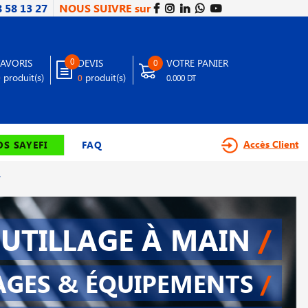
8 58 13 27
NOUS SUIVRE sur
0
FAVORIS
DEVIS
VOTRE PANIER
0
produit(s)
produit(s)
0
0
0.000 DT
Accès Client
S SAYEFI
FAQ
′
UTILLAGE À MAIN
/
AGES & ÉQUIPEMENTS
/