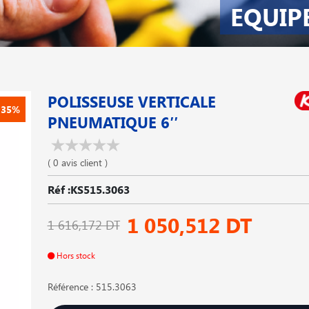
EQUIP
POLISSEUSE VERTICALE
-35%
PNEUMATIQUE 6′′
( 0 avis client )
Réf :KS515.3063
1 050,512 DT
1 616,172 DT
Hors stock
Référence : 515.3063