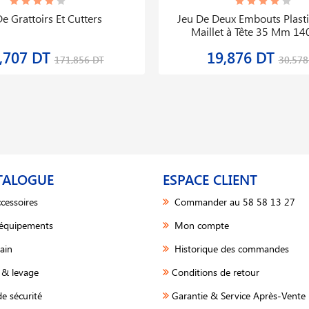
e Grattoirs Et Cutters
Jeu De Deux Embouts Plast
Maillet à Tête 35 Mm 14
,707 DT
19,876 DT
171,856 DT
30,578
TALOGUE
ESPACE CLIENT
cessoires
Commander au 58 58 13 27
 équipements
Mon compte
ain
Historique des commandes
& levage
Conditions de retour
e sécurité
Garantie & Service Après-Vente 