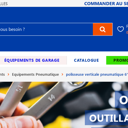
COMMANDER AU
5
LLES
ÉQUIPEMENTS DE GARAGE
CATALOGUE
PROMO
nts
Equipements Pneumatique
polisseuse verticale pneumatique 6′
O
OUTILL