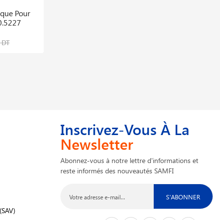
ique Pour
Douille De Vidange Magnétique 4 Pans,
0.5227
10,5 Mm
55,313 DT
 DT
85,097 DT
Inscrivez-Vous À La
Newsletter
Abonnez-vous à notre lettre d'informations et
reste informés des nouveautés SAMFI
S'ABONNER
(SAV)