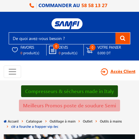
COMMANDER AU
58 58 13 27
0
FAVORIS
DEVIS
VOTRE PANIER
0
produit(s)
produit(s)
0
0
0.000 DT
Accès Client
Compresseurs & sécheurs made in Italy
Meilleurs Promos poste de soudure Semi
Accueil
Catalogue
Outillage à main
Outlet
Outils à mains
clé a fourche a frapper vip-tec