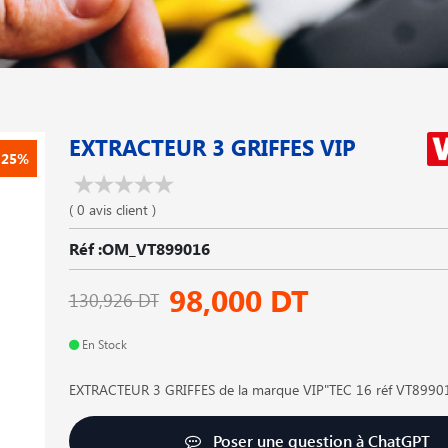
EXTRACTEUR 3 GRIFFES VIP
-25%
( 0 avis client )
Réf :OM_VT899016
98,000 DT
130,926 DT
En Stock
EXTRACTEUR 3 GRIFFES de la marque VIP"TEC 16 réf VT899
Poser une question à ChatGPT