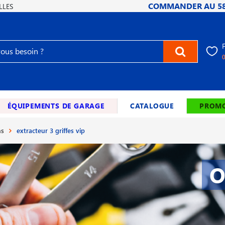
COMMANDER AU
5
LLES
ÉQUIPEMENTS DE GARAGE
CATALOGUE
PROMO
ns
extracteur 3 griffes vip
O