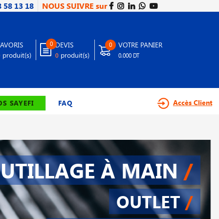
8 58 13 18
NOUS SUIVRE sur
0
FAVORIS
DEVIS
VOTRE PANIER
0
produit(s)
produit(s)
0
0
0.000 DT
Accès Client
S SAYEFI
FAQ
UTILLAGE À MAIN
/
OUTLET
/