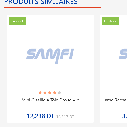
PRODUITS SIMILAIRES
En stock
En stock
Mini Cisaille A Tôle Droite Vip
Lame Rechan
12,238 DT
3
16,317 DT