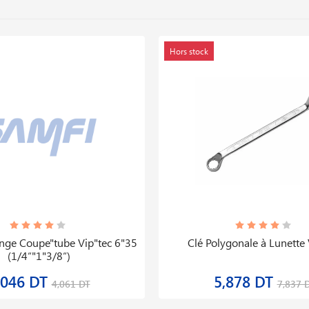
Hors stock
ge Coupe"tube Vip"tec 6"35
Clé Polygonale à Lunette 
(1/4“"1"3/8“)
,046 DT
5,878 DT
4,061 DT
7,837 