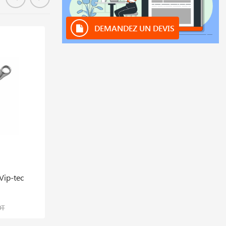
DEMANDEZ UN DEVIS
Hors stock
Vip-tec
Douille A Bougie 3/8
4,180 DT
DT
5,573 DT