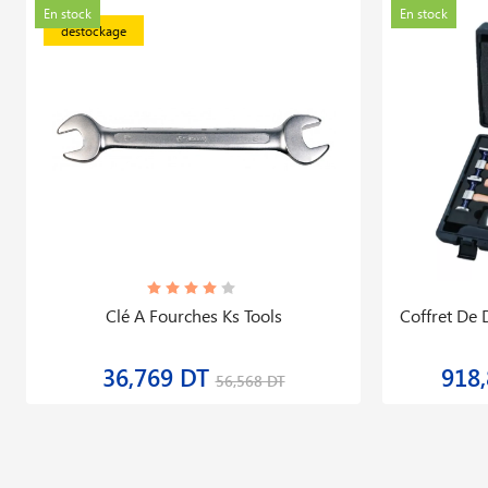
En stock
En stock
déstockage
Clé A Fourches Ks Tools
Coffret De 
36,769 DT
918
56,568 DT