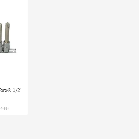
En stock
Torx® 1/2′′
Jeu De Pinces à Circlips Intérieurs Et
Extérieurs, 4pcs
218,105 DT
04 DT
335,545 DT