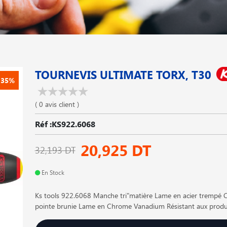
TOURNEVIS ULTIMATE TORX, T30
-35%
( 0 avis client )
Réf :KS922.6068
20,925 DT
32,193 DT
En Stock
Ks tools 922.6068 Manche tri"matière Lame en acier trempé
pointe brunie Lame en Chrome Vanadium Résistant aux produ