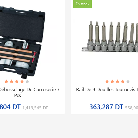
En stock
Débosselage De Carroserie 7
Rail De 9 Douilles Tournevis 
Pcs
,804 DT
363,287 DT
1,413,545 DT
558,9