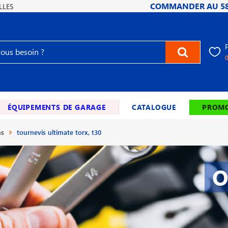
COMMANDER AU
5
LLES
ÉQUIPEMENTS DE GARAGE
CATALOGUE
PROMO
ns
tournevis ultimate torx, t30
O