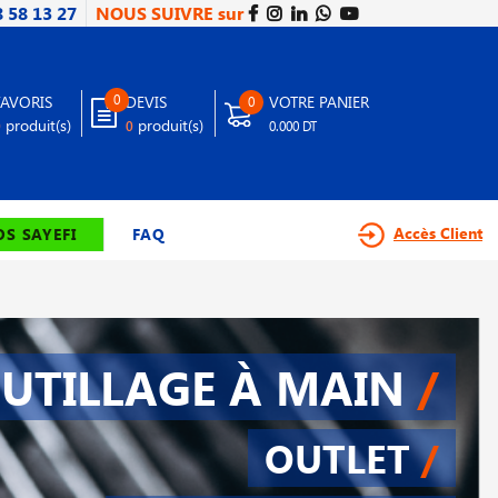
8 58 13 27
NOUS SUIVRE sur
0
FAVORIS
DEVIS
VOTRE PANIER
0
produit(s)
produit(s)
0
0
0.000 DT
Accès Client
S SAYEFI
FAQ
UTILLAGE À MAIN
/
OUTLET
/