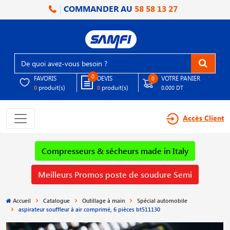
COMMANDER AU
58 58 13 27
0
FAVORIS
DEVIS
VOTRE PANIER
0
produit(s)
produit(s)
0
0
0.000 DT
Accès Client
Compresseurs & sécheurs made in Italy
Meilleurs Promos poste de soudure Semi
Accueil
Catalogue
Outillage à main
Spécial automobile
aspirateur souffleur à air comprimé, 6 pièces bt511130