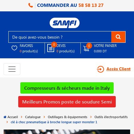
COMMANDER AU
58 58 13 27
0
FAVORIS
DEVIS
VOTRE PANIER
0
produit(s)
produit(s)
0
0
0.000 DT
Accès Client
Compresseurs & sécheurs made in Italy
Meilleurs Promos poste de soudure Semi
Accueil
Catalogue
Outillages & équipements
Outils électroportatifs
clé à choc pneumatique à broche longue super monster 1