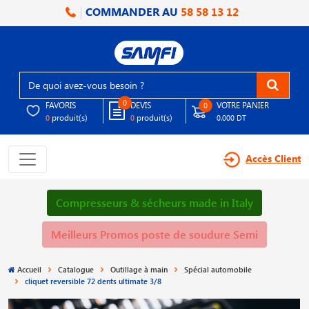
COMMANDER AU
58 58 13 12
0
FAVORIS
DEVIS
VOTRE PANIER
0
produit(s)
produit(s)
0
0
0.000 DT
Accès Client
Compresseurs & sécheurs made in Italy
Meilleurs Promos poste de soudure Semi
Accueil
Catalogue
Outillage à main
Spécial automobile
cliquet reversible 72 dents ultimate 3/8