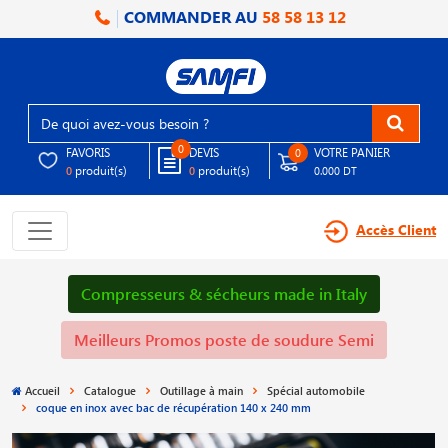
COMMANDER AU
58 58 13 12
0
FAVORIS
DEVIS
VOTRE PANIER
0
produit(s)
produit(s)
0
0
0.000 DT
Accès Client
Compresseurs & sécheurs made in Italy
Meilleurs Promos poste de soudure Semi
Accueil
Catalogue
Outillage à main
Spécial automobile
coque en inox avec bac de récupération 140 x 240 mm