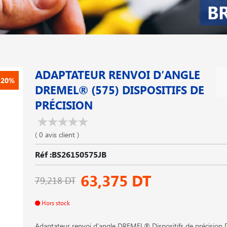
B
ADAPTATEUR RENVOI D′ANGLE
-20%
DREMEL® (575) DISPOSITIFS DE
PRÉCISION
( 0 avis client )
Réf :BS26150575JB
63,375 DT
79,218 DT
Hors stock
Adaptateur renvoi d'angle DREMEL® Dispositifs de précision 