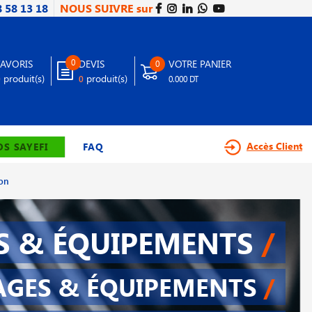
8 58 13 18
NOUS SUIVRE sur
0
FAVORIS
DEVIS
VOTRE PANIER
0
produit(s)
produit(s)
0
0
0.000 DT
Accès Client
S SAYEFI
FAQ
ion
S & ÉQUIPEMENTS
/
AGES & ÉQUIPEMENTS
/