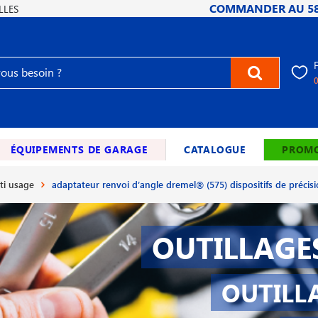
COMMANDER AU
5
LLES
ÉQUIPEMENTS DE GARAGE
CATALOGUE
PROMO
ti usage
adaptateur renvoi d′angle dremel® (575) dispositifs de précis
OUTILLAGE
OUTILL