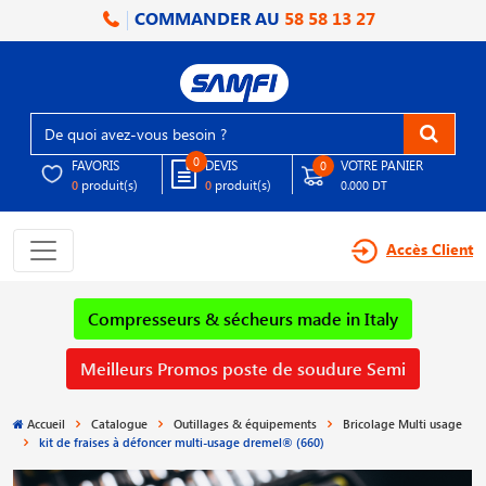
COMMANDER AU
58 58 13 27
0
FAVORIS
DEVIS
VOTRE PANIER
0
produit(s)
produit(s)
0
0
0.000 DT
Accès Client
Compresseurs & sécheurs made in Italy
Meilleurs Promos poste de soudure Semi
Accueil
Catalogue
Outillages & équipements
Bricolage Multi usage
kit de fraises à défoncer multi-usage dremel® (660)