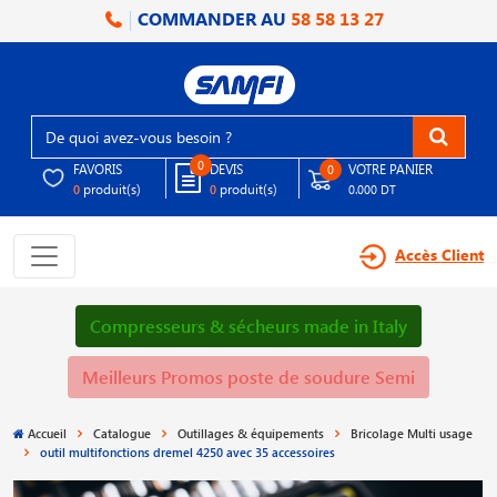
COMMANDER AU
58 58 13 27
0
FAVORIS
DEVIS
VOTRE PANIER
0
produit(s)
produit(s)
0
0
0.000 DT
Accès Client
Compresseurs & sécheurs made in Italy
Meilleurs Promos poste de soudure Semi
Accueil
Catalogue
Outillages & équipements
Bricolage Multi usage
outil multifonctions dremel 4250 avec 35 accessoires