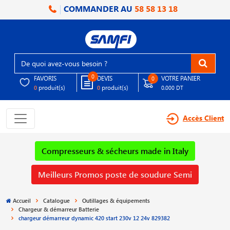
COMMANDER AU
58 58 13 18
0
FAVORIS
DEVIS
VOTRE PANIER
0
produit(s)
produit(s)
0
0
0.000 DT
Accès Client
Compresseurs & sécheurs made in Italy
Meilleurs Promos poste de soudure Semi
Accueil
Catalogue
Outillages & équipements
Chargeur & démarreur Batterie
chargeur démarreur dynamic 420 start 230v 12 24v 829382