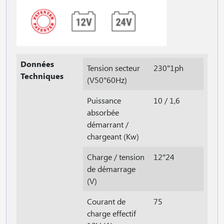
Données
Tension secteur
230"1ph
Techniques
(V50"60Hz)
Puissance
10 / 1,6
absorbée
démarrant /
chargeant (Kw)
Charge / tension
12"24
de démarrage
(V)
Courant de
75
charge effectif