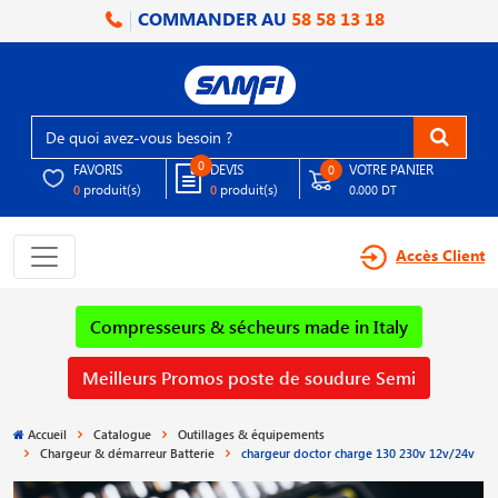
COMMANDER AU
58 58 13 18
0
FAVORIS
DEVIS
VOTRE PANIER
0
produit(s)
produit(s)
0
0
0.000 DT
Accès Client
Compresseurs & sécheurs made in Italy
Meilleurs Promos poste de soudure Semi
Accueil
Catalogue
Outillages & équipements
Chargeur & démarreur Batterie
chargeur doctor charge 130 230v 12v/24v