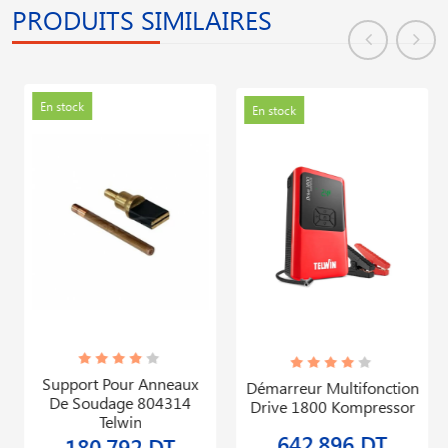
PRODUITS SIMILAIRES
En stock
En stock
Support Pour Anneaux
Démarreur Multifonction
De Soudage 804314
Drive 1800 Kompressor
Telwin
642,896 DT
180,792 DT