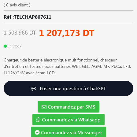
( 0 avis client )
Réf :TELCHAP807611
1 207,173 DT
1 508,966 DT
En Stock
Chargeur de batterie électronique multifonctionnel, chargeur
d′entretien et testeur pour batteries WET, GEL, AGM, MF, PbCa, EFB,
Li 12V/24V avec écran LCD.
Poser une question à ChatGPT
Commandez par SMS
Commandez via Whatsapp
Commandez via Messenger