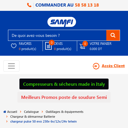
COMMANDER AU
58 58 13 18
0
FAVORIS
DEVIS
VOTRE PANIER
0
produit(s)
produit(s)
0
0
0.000 DT
Accès Client
Compresseurs & sécheurs made in Italy
Meilleurs Promos poste de soudure Semi
Accueil
Catalogue
Outillages & équipements
Chargeur & démarreur Batterie
chargeur pulse 50 evo 230v 6v/12v/24v telwin