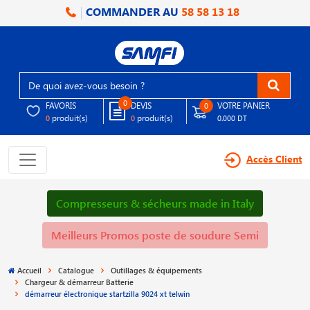
COMMANDER AU
58 58 13 18
0
FAVORIS
DEVIS
VOTRE PANIER
0
produit(s)
produit(s)
0
0
0.000 DT
Accès Client
Compresseurs & sécheurs made in Italy
Meilleurs Promos poste de soudure Semi
Accueil
Catalogue
Outillages & équipements
Chargeur & démarreur Batterie
démarreur électronique startzilla 9024 xt telwin