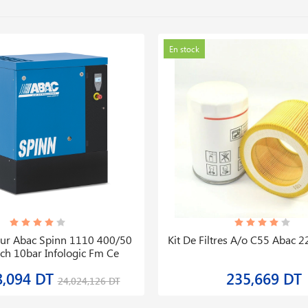
En stock
ur Abac Spinn 1110 400/50
Kit De Filtres A/o C55 Abac
ch 10bar Infologic Fm Ce
8,094 DT
235,669 DT
24,024,126 DT