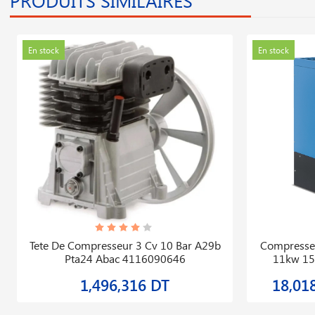
PRODUITS SIMILAIRES
En stock
En stock
Tete De Compresseur 3 Cv 10 Bar A29b
Compresse
Pta24 Abac 4116090646
11kw 15
1,496,316 DT
18,01