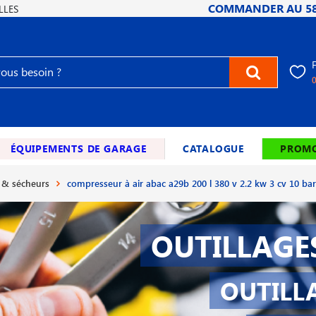
COMMANDER AU
5
LLES
ÉQUIPEMENTS DE GARAGE
CATALOGUE
PROMO
 & sécheurs
compresseur à air abac a29b 200 l 380 v 2.2 kw 3 cv 10 bar
OUTILLAGE
OUTILL