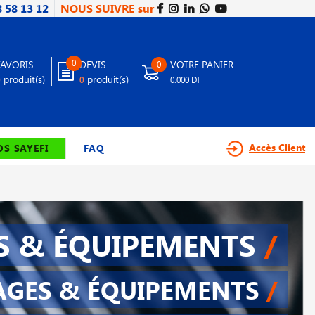
8 58 13 12
NOUS SUIVRE sur
0
FAVORIS
DEVIS
VOTRE PANIER
0
produit(s)
produit(s)
0
0
0.000 DT
Accès Client
S SAYEFI
FAQ
S & ÉQUIPEMENTS
/
AGES & ÉQUIPEMENTS
/