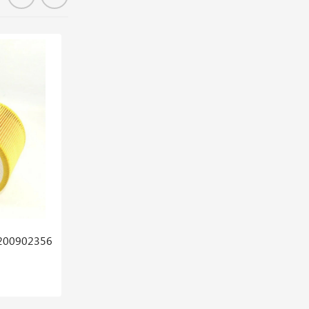
En stock
 2200902356
Kit Filtres A/o/sep.+unl.+m.p.v Abac
2200902355
2,066,786 DT