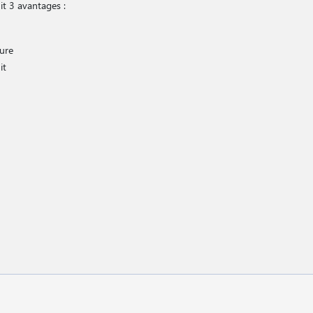
it 3 avantages :
s
ure
uit