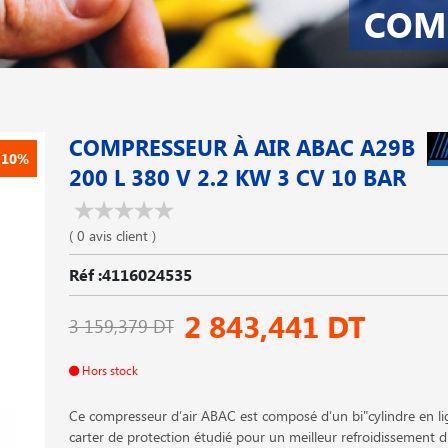
COM
COMPRESSEUR À AIR ABAC A29B
-10%
200 L 380 V 2.2 KW 3 CV 10 BAR
( 0 avis client )
Réf :4116024535
2 843,441 DT
3 159,379 DT
Hors stock
Ce compresseur d′air ABAC est composé d′un bi"cylindre en li
carter de protection étudié pour un meilleur refroidissement