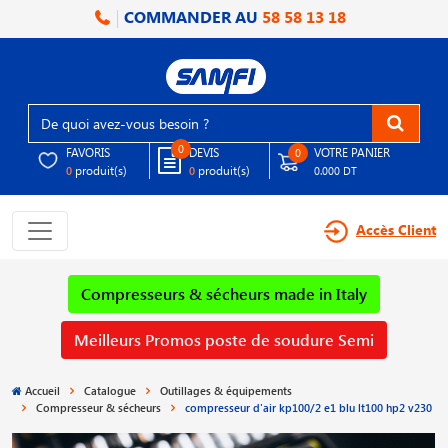
COMMANDER AU
58 58 13 18
0
FAVORIS
DEVIS
VOTRE PANIER
0
produit(s)
produit(s)
0
0
0.000 DT
Accès Client
Compresseurs & sécheurs made in Italy
Meilleurs Promos poste de soudure Semi
Accueil
Catalogue
Outillages & équipements
Compresseur & sécheurs
compresseur d'air kp100/2 e1 blu lt100 hp2 v230