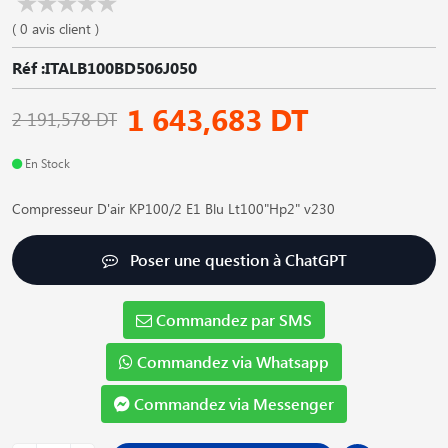
( 0 avis client )
Réf :ITALB100BD506J050
1 643,683 DT
2 191,578 DT
En Stock
Compresseur D'air KP100/2 E1 Blu Lt100"Hp2" v230
Poser une question à ChatGPT
Commandez par SMS
Commandez via Whatsapp
Commandez via Messenger