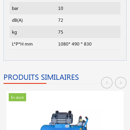
bar
10
dB(A)
72
kg
75
L*P*H mm
1080* 490 * 830
PRODUITS SIMILAIRES
En stock