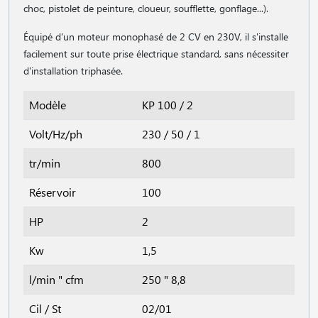
choc, pistolet de peinture, cloueur, soufflette, gonflage...).
Équipé d'un moteur monophasé de 2 CV en 230V, il s'installe
facilement sur toute prise électrique standard, sans nécessiter
d'installation triphasée.
Modèle
KP 100 / 2
Volt/Hz/ph
230 / 50 / 1
tr/min
800
Réservoir
100
HP
2
Kw
1,5
l/min " cfm
250 " 8,8
Cil / St
02/01