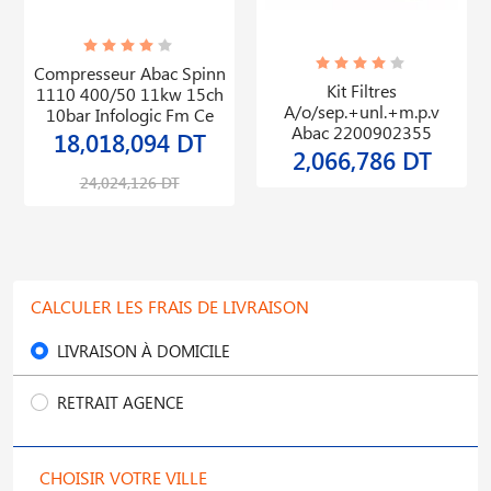
Compresseur Abac Spinn
Kit Filtres
1110 400/50 11kw 15ch
A/o/sep.+unl.+m.p.v
10bar Infologic Fm Ce
Abac 2200902355
18,018,094 DT
2,066,786 DT
24,024,126 DT
CALCULER LES FRAIS DE LIVRAISON
LIVRAISON À DOMICILE
RETRAIT AGENCE
CHOISIR VOTRE VILLE