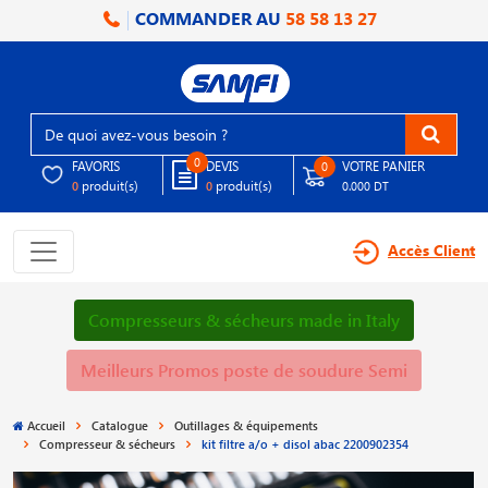
COMMANDER AU
58 58 13 27
0
FAVORIS
DEVIS
VOTRE PANIER
0
produit(s)
produit(s)
0
0
0.000 DT
Accès Client
Compresseurs & sécheurs made in Italy
Meilleurs Promos poste de soudure Semi
Accueil
Catalogue
Outillages & équipements
Compresseur & sécheurs
kit filtre a/o + disol abac 2200902354