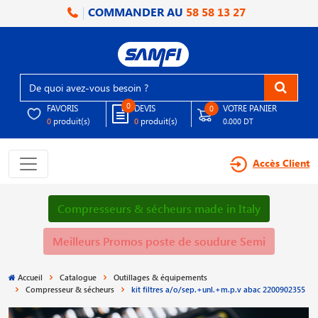
COMMANDER AU
58 58 13 27
0
FAVORIS
DEVIS
VOTRE PANIER
0
produit(s)
produit(s)
0
0
0.000 DT
Accès Client
Compresseurs & sécheurs made in Italy
Meilleurs Promos poste de soudure Semi
Accueil
Catalogue
Outillages & équipements
Compresseur & sécheurs
kit filtres a/o/sep.+unl.+m.p.v abac 2200902355