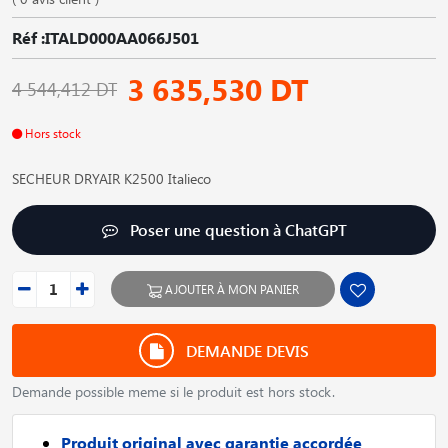
Réf :ITALD000AA066J501
3 635,530 DT
4 544,412 DT
Hors stock
SECHEUR DRYAIR K2500 Italieco
Poser une question à ChatGPT
AJOUTER À MON PANIER
DEMANDE DEVIS
Demande possible meme si le produit est hors stock.
Produit original avec garantie accordée