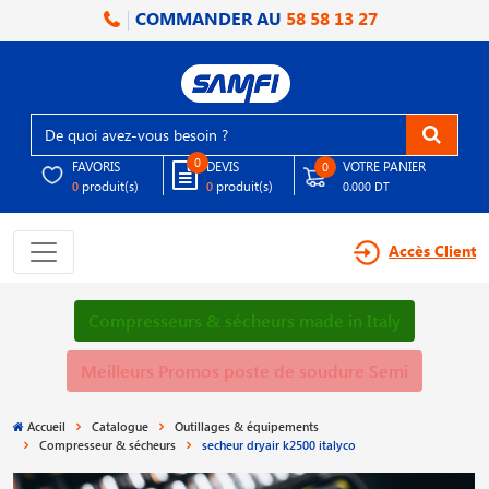
COMMANDER AU
58 58 13 27
0
FAVORIS
DEVIS
VOTRE PANIER
0
produit(s)
produit(s)
0
0
0.000 DT
Accès Client
Compresseurs & sécheurs made in Italy
Meilleurs Promos poste de soudure Semi
Accueil
Catalogue
Outillages & équipements
Compresseur & sécheurs
secheur dryair k2500 italyco