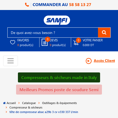
COMMANDER AU
58 58 13 27
0
FAVORIS
DEVIS
VOTRE PANIER
0
produit(s)
produit(s)
0
0
0.000 DT
Accès Client
Compresseurs & sécheurs made in Italy
Meilleurs Promos poste de soudure Semi
Accueil
Catalogue
Outillages & équipements
Compresseur & sécheurs
tête de compresseur abac a29b 3 cv v330 337 l/min