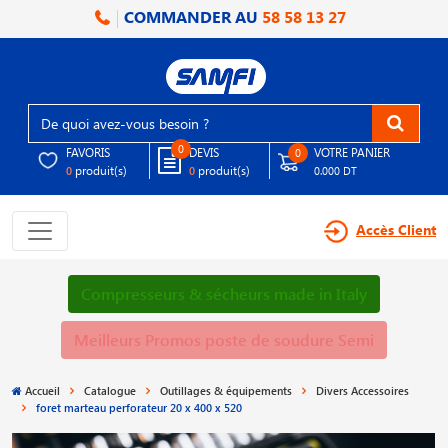
COMMANDER AU
58 58 13 27
0
FAVORIS
DEVIS
VOTRE PANIER
0
produit(s)
produit(s)
0
0
0.000 DT
Accès Client
Compresseurs & sécheurs made in Italy
Meilleurs Promos poste de soudure Semi
Accueil
Catalogue
Outillages & équipements
Divers Accessoires
foret marteau perforateur 20 x 400 x 520