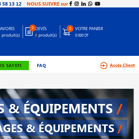
8 58 13 12
NOUS SUIVRE sur
0
FAVORIS
DEVIS
VOTRE PANIER
0
produit(s)
produit(s)
0
0
0.000 DT
Accès Client
S SAYEFI
FAQ
S & ÉQUIPEMENTS
/
AGES & ÉQUIPEMENTS
/