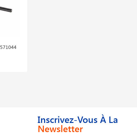
8571044
Touret À Meuler Gbg 35-15 Professional
447,636 DT
559,545 DT
Inscrivez-Vous À La
Newsletter