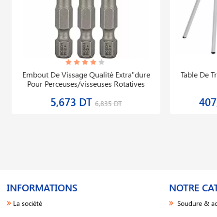
Embout De Vissage Qualité Extra"dure
Table De T
Pour Perceuses/visseuses Rotatives
5,673 DT
407
6,835 DT
INFORMATIONS
NOTRE CA
La société
Soudure & ac