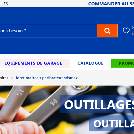
COMMANDER AU
5
LLES
ÉQUIPEMENTS DE GARAGE
CATALOGUE
PROMO
oires
foret marteau perforateur sdsmax
OUTILLAGE
OUTILL