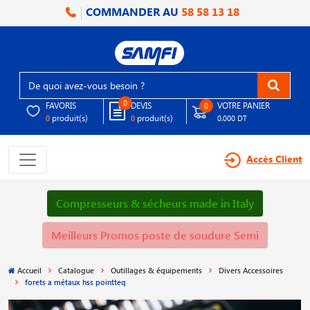
COMMANDER AU
58 58 13 18
0
FAVORIS
DEVIS
VOTRE PANIER
0
produit(s)
produit(s)
0
0
0.000 DT
Accès Client
Compresseurs & sécheurs made in Italy
Meilleurs Promos poste de soudure Semi
Accueil
Catalogue
Outillages & équipements
Divers Accessoires
forets a métaux hss pointteq